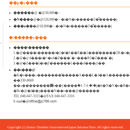
��p�ɂ���
�����
�@ �@30,000�~
�N���
�@�@120,000�~ �i�N�r������͌�����j
���ʉ��
�@18,000�~ �i�N�r������͌�����j
�\�����݂ɂ���
����\������
1.�@����\�����i�{�l�Ɛ��E��2���̎�����󂪕K�v�
2.�@�ʐ^4���i�^�e4�Z���`�~���R3�Z���`�j
3.�@�Z���[�i�Ƒ������L���ꂽ���j1��
��t���@
�K�v���ނ��������̂����A���L�
��330-8669
��ʌ��������܎s��{����ؒ�1-7-6 �\�j�b�N
�Вc�@�l��ʒ����N��c���@������
TEL 048-647-3315�@FAX 048-647-3316
E-mail�@