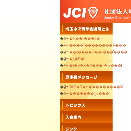
�@
�N��c���Ƃ�
�@
����Ȋ��������Ă��܂�
�@
��ʒ����N��c���̂����
�@
�g�D�}
�@
�f�B�X�N���[�W���[
�@
2009�N�x ���������M
�@
�������̂ЂƂ���