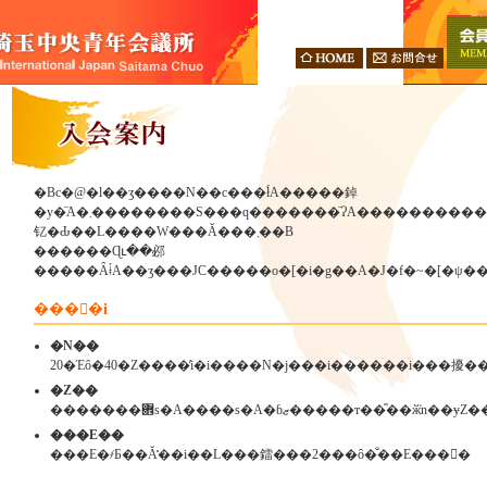
�Вc�@�l��ʒ����N��c���ł́A�����鋽
�y�ׁ̈A�܂��������S���q�������ׂ̈ɁA�����������o�[�Ƌ��ɕ���ł��������
钇�Ԃ��L����W���Ă���܂��B
������Ɋւ��邲
����i
�N��
20�Έȏ�40�Ζ����̕i�i����N�j���i������i���擾�
�Z��
�������܎s�A����s�A�ɓޒ�����т��
���E��
���E�҂Ƃ��Ă̎��i��L���鐳���2���ȏ�̐��E���󂯂�