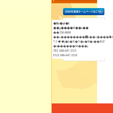
�Вc�@�l
��ʒ����N��c��
��330-8669
��ʌ��������܎s��{����ؒ�1-
7-5 �\�j�b�N�V�e�B�r��B1F
�i������66���j
TEL 048-647-3315
FAX 048-647-3316