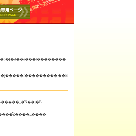
�����Ȃǂ́A��ʒ���JC�����o�[�i�g��A�J�f�~�[�ψ���j�����f���������܂��B
������_�̔N��j�B
̎��ӂ̒n��ɏZ�����͋Ζ����L����