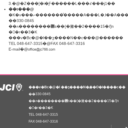
3.�@�Z���[�i�Ƒ������L���ꂽ���j1��
��t���@
�K�v���ނ��������̂
��330-0845
��ʌ��������܎s��{�撇��2����15�Ԓn
��r��3�K
���v�Вc�@�l��ʒ����N��c���@������
TEL 048-647-3315�@FAX 048-647-3316
E-mail�@
���v�Вc�@�l ��ʒ����N�̗��O�ł����c��
��330-0845
��ʌ��������܎s��{�撇��2����15�Ԓn
��r��3�K
TEL 048-647-3315
FAX 048-647-3316