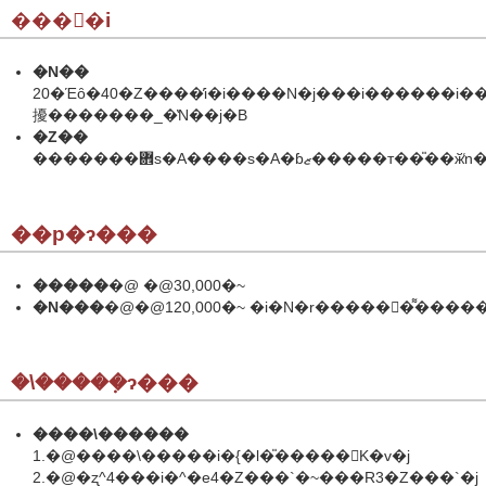
����i
�N��
20�Έȏ�40�Ζ����̕i�i����N�j���i������i�
擾�������_�̔N��j�B
�Z��
�������܎s�A����s�A�ɓޒ�
��p�ɂ���
�����
�@ �@30,000�~
�N���
�@�@120,000�~ �i�N�r������͌�����
�\�����݂ɂ���
����\������
1.�@����\�����i�{�l�̎�����󂪕K�v�j
2.�@�ʐ^4���i�^�e4�Z���`�~���R3�Z���`�j