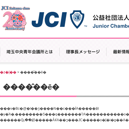
�z�[��
> ����̂��ē�
����̂��ē�
���v�Вc�@�l��ʒ����N��c���ł́A�����鋽