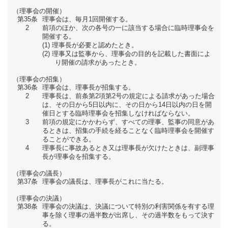
（理事会の開催）
第35条
理事会は、毎月1回開催する。
2
前項のほか、次の各号の一に該当する場合に臨時理事会を
開催する。
理事長が必要と認めたとき。
理事又は監事から、理事会の目的を記載した書面によ
り開催の請求があったとき。
（理事会の招集）
第36条
理事会は、理事長が招集する。
2
理事長は、前条第2項第2号の規定による請求があった場合
は、その日から5日以内に、その日から14日以内の日を開
催日とする臨時理事会を招集しなければならない。
3
前項の規定にかかわらず、すべての理事、監事の同意があ
るときは、招集の手続を経ることなく臨時理事会を開催す
ることができる。
4
理事長に事故あるとき又は理事長が欠けたときは、副理事
長が理事会を招集する。
（理事会の議長）
第37条
理事会の議長は、理事長がこれに当たる。
（理事会の決議）
第38条
理事会の決議は、決議について特別の利害関係を有する理
事を除く理事の過半数が出席し、その過半数をもって決す
る。