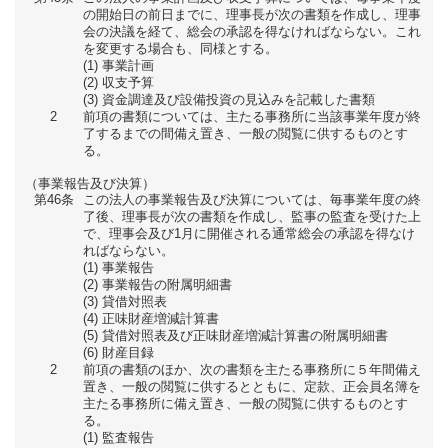
の開始日の前日までに、理事長が次の書類を作成し、理事
会の決議を経て、総会の承認を得なければならない。これ
を変更する場合も、同様とする。
事業計画
収支予算
資金調達及び設備投資の見込みを記載した書類
2
前項の書類については、主たる事務所に当該事業年度が終
了するまでの間備え置き、一般の閲覧に供するものとす
る。
（事業報告及び決算）
第46条
この法人の事業報告及び決算については、毎事業年度の終
了後、理事長が次の書類を作成し、監事の監査を受けた上
で、理事会及び1月に開催される通常総会の承認を得なけ
ればならない。
事業報告
事業報告の附属明細書
貸借対照表
正味財産増減計算書
貸借対照表及び正味財産増減計算書の附属明細書
財産目録
2
前項の書類のほか、次の書類を主たる事務所に５年間備え
置き、一般の閲覧に供するとともに、定款、正会員名簿を
主たる事務所に備え置き、一般の閲覧に供するものとす
る。
監査報告