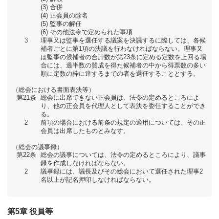
合併
正会員の除名
監事の解任
その他法令で定められた事項
3
理事又は監事を選任する議案を決議するに際しては、各候
補者ごとに第1項の決議を行わなければならない。理事又
は監事の候補者の合計数が第23条に定める定数を上回る場
合には、過半数の賛成を得た候補者の中から得票数の多い
順に定数の枠に達するまでの者を選任することとする。
（総会における書面表決等）
第21条
総会に出席できない正会員は、法令の定めるところによ
り、他の正会員を代理人として表決を委任することができ
る。
2
前項の場合における前条の規定の適用については、その正
会員は出席したものとみなす。
（総会の議事録）
第22条
総会の議事については、法令の定めるところにより、議事
録を作成しなければならない。
2
議事録には、議長及びその総会において選任された理事2
名以上が記名押印しなければならない。
第5章 役員等