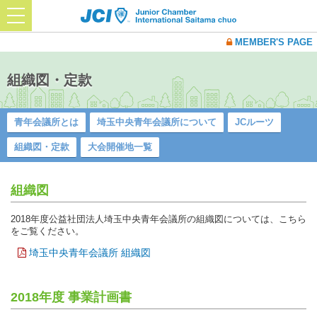
t
o
g
MEMBER'S PAGE
g
l
e
n
組織図・定款
a
v
i
g
青年会議所とは
埼玉中央青年会議所について
JCルーツ
a
t
組織図・定款
大会開催地一覧
i
o
n
組織図
2018年度公益社団法人埼玉中央青年会議所の組織図については、こちら
をご覧ください。
埼玉中央青年会議所 組織図
2018年度 事業計画書