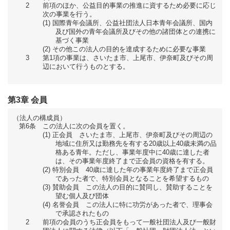
2
前項のほか、公益目的事業の推進に資するため必要に応じ
次の事業を行う。
国際青年会議所、公益社団法人日本青年会議所、国内
及び国外の青年会議所及びその他の諸団体との連携に
基づく事業
その他この法人の目的を達成するために必要な事業
3
第1項の事業は、さいたま市、上尾市、伊奈町及びその周
辺において行うものとする。
第3章 会員
（法人の構成員）
第6条
この法人に次の会員を置く。
正会員 さいたま市、上尾市、伊奈町及びその周辺の
地域に住所又は勤務先を有する20歳以上40歳未満の品
格ある青年。ただし、事業年度中に40歳に達した者
は、その事業年度終了まで正会員の資格を有する。
特別会員 40歳に達した年の事業年度終了まで正会員
であった者で、特別会員となることを希望するもの
賛助会員 この法人の目的に賛同し、賛助することを
望む個人及び団体
名誉会員 この法人に特に功労があった者で、理事会
で承認されたもの
2
前項の会員のうち正会員をもって一般社団法人及び一般財