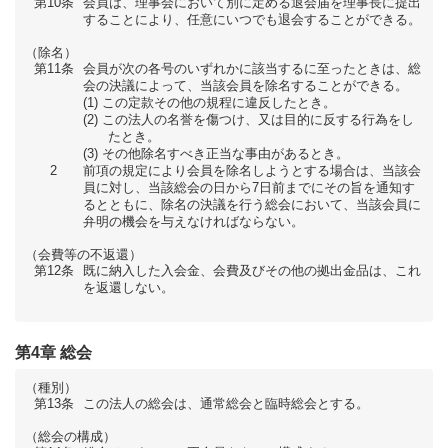
第10条
会員は、理事会において別に定める退会届を理事長に提出
することにより、任意にいつでも退会することができる。
（除名）
第11条
会員が次の各号のいずれかに該当するに至ったときは、総
会の決議によって、当該会員を除名することができる。
この定款その他の規程に違反したとき。
この法人の名誉を傷つけ、又は目的に反する行為をし
たとき。
その他除名すべき正当な事由があるとき。
2
前項の規定により会員を除名しようとする場合は、当該会
員に対し、当該総会の日から7日前までにその旨を通知す
るとともに、除名の決議を行う総会において、当該会員に
弁明の機会を与えなければならない。
（会費等の不返還）
第12条
既に納入した入会金、会費及びその他の拠出金品は、これ
を返還しない。
第4章 総会
（種別）
第13条
この法人の総会は、通常総会と臨時総会とする。
（総会の構成）