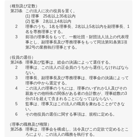
（種別及び定数）
第23条
この法人に次の役員を置く。
理事 25名以上35名以内
監事 2名以上4名以内
2
理事のうち、1名を理事長、2名以上5名以内を副理事長、1
名を専務理事とする。
3
前項の理事長をもって、一般社団・財団法人法上の代表理
事とし、副理事長及び専務理事をもって同法第91条第1項
第2号の業務執行理事とする。
（役員の選任）
第24条
理事及び監事は、総会の決議によって選任する。
2
理事は、この法人の正会員のうちから選任しなければなら
ない。
3
理事長、副理事長及び専務理事は、理事会の決議によって
理事の中から選定する。
4
この法人の理事のうちには、理事のいずれか1人及びその
親族その他特殊の関係がある者の合計数が、理事総数の3
分の1を超えて含まれることになってはならない。
5
監事は、理事又はこの法人の職員を兼ねることができな
い。
6
その他役員の選任に関する事項は、規程に定める。
（理事の職務及び権限）
第25条
理事は、理事会を構成し、法令及びこの定款で定めるとこ
ろにより、この法人の職務を執行する。