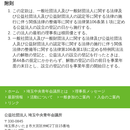
附則
この定款は、一般社団法人及び一般財団法人に関する法律及
び公益社団法人及び公益財団法人の認定等に関する法律の施
行に伴う関係法律の整備等に関する法律第106条第１項に定め
る公益法人の設立の登記の日から施行する。
この法人の最初の理事長は積田優とする。
一般社団法人及び一般財団法人に関する法律及び公益社団法
人及び公益財団法人の認定等に関する法律の施行に伴う関係
法律の整備等に関する法律第106条第1項に定める特例民法法
人の解散の登記と、公益法人の設立の登記を行ったときは、
第44条の規定にかかわらず、解散の登記の日の前日を事業年
度の末日とし、設立の登記の日を事業年度の開始日とする。
ホーム
埼玉中央青年会議所とは
理事長メッセージ
最新情報
活動について
一般参加のご案内
入会のご案内
リンク
公益社団法人 埼玉中央青年会議所
〒330-0845
埼玉県さいたま市大宮区仲町2丁目15番地