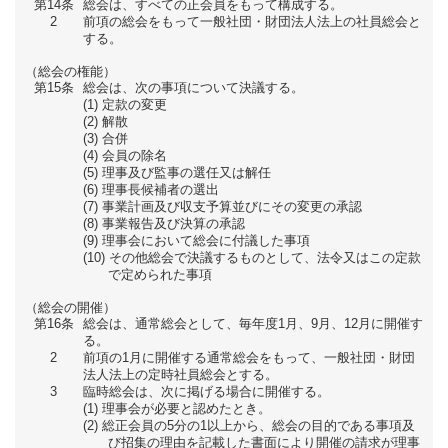
第14条
総会は、すべての正会員をもって構成する。
2
前項の総会をもって一般社団・財団法人法上の社員総会と
する。
（総会の権能）
第15条
総会は、次の事項について決議する。
定款の変更
解散
合併
会員の除名
理事及び監事の選任又は解任
理事長候補者の選出
事業計画及び収支予算並びにその変更の承認
事業報告及び決算の承認
理事会において総会に付議した事項
その他総会で決議するものとして、法令又はこの定款
で定められた事項
（総会の開催）
第16条
総会は、通常総会として、毎年度1月、9月、12月に開催す
る。
2
前項の1月に開催する通常総会をもって、一般社団・財団
法人法上の定時社員総会とする。
3
臨時総会は、次に掲げる場合に開催する。
理事会が必要と認めたとき。
総正会員の5分の1以上から、総会の目的である事項及
び招集の理由を記載した書面により開催の請求が理事