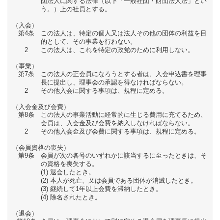
団法人に関する法律（以下「一般社団・財団法人法」とい
う。）上の社員とする。
（入会）
第4条
この法人は、特定の個人又は法人その他の団体の利益を目
的として、その事業を行わない。
2
この法人は、これを特定の政党のために利用しない。
（事業）
第7条
この法人の正会員になろうとする者は、入会申込書を理事
長に提出し、理事会の承認を得なければならない。
2
その他入会に関する事項は、規程に定める。
（入会金及び会費）
第8条
この法人の事業活動に経常的に生じる費用に充てるため、
会員は、入会金及び会費を納入しなければならない。
2
その他入会金及び会費に関する事項は、規程に定める。
（会員資格の喪失）
第9条
会員が次の各号のいずれかに該当するに至ったときは、そ
の資格を喪失する。
退会したとき。
本人が死亡、又は会員である団体が消滅したとき。
継続して1年以上会費を滞納したとき。
除名されたとき。
（退会）