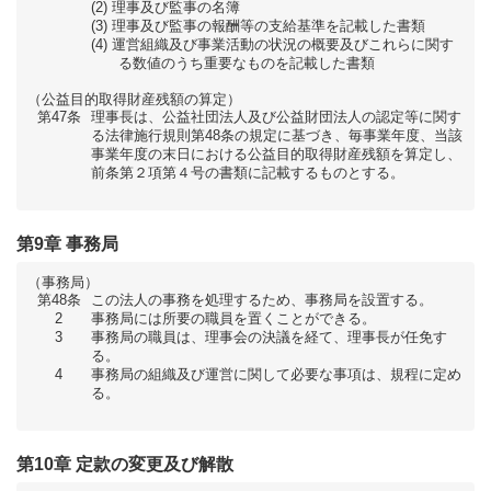
理事及び監事の名簿
理事及び監事の報酬等の支給基準を記載した書類
運営組織及び事業活動の状況の概要及びこれらに関す
る数値のうち重要なものを記載した書類
（公益目的取得財産残額の算定）
第47条
理事長は、公益社団法人及び公益財団法人の認定等に関す
る法律施行規則第48条の規定に基づき、毎事業年度、当該
事業年度の末日における公益目的取得財産残額を算定し、
前条第２項第４号の書類に記載するものとする。
第9章 事務局
（事務局）
第48条
この法人の事務を処理するため、事務局を設置する。
2
事務局には所要の職員を置くことができる。
3
事務局の職員は、理事会の決議を経て、理事長が任免す
る。
4
事務局の組織及び運営に関して必要な事項は、規程に定め
る。
第10章 定款の変更及び解散