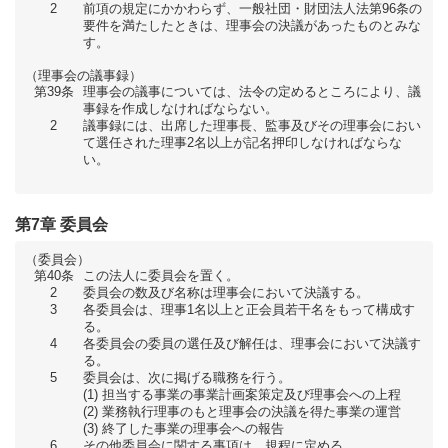
2
前項の規定にかかわらず、一般社団・財団法人法第96条の
要件を満たしたときは、理事会の決議があったものとみな
す。
（理事会の議事録）
第39条
理事会の議事については、法令の定めるところにより、議
事録を作成しなければならない。
2
議事録には、出席した理事長、監事及びその理事会におい
て選任された理事2名以上が記名押印しなければならな
い。
第7章 委員会
（委員会）
第40条
この法人に委員会を置く。
2
委員会の数及び名称は理事会において決議する。
3
各委員会は、理事1名以上と正会員若干名をもって構成す
る。
4
各委員会の委員の選任及び解任は、理事会において決議す
る。
5
委員会は、次に掲げる職務を行う。
担当する事業の事業計画案策定及び理事会への上程
業務執行理事のもと理事会の決議を得た事業の運営
終了した事業の理事会への報告
6
その他委員会に関する事項は、規程に定める。