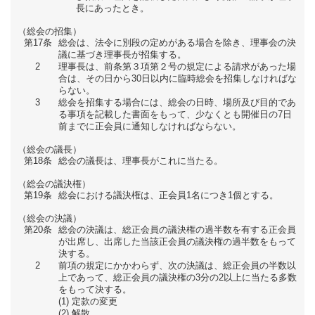
長にあったとき。
（総会の招集）
第17条
総会は、法令に別段の定めがある場合を除き、理事会の決
議に基づき理事長が招集する。
2
理事長は、前条第３項第２号の規定による請求があった場
合は、その日から30日以内に臨時総会を招集しなければな
らない。
3
総会を招集する場合には、総会の日時、場所及び目的であ
る事項を記載した書面をもって、少なくとも開催日の7日
前までに正会員に通知しなければならない。
（総会の議長）
第18条
総会の議長は、理事長がこれに当たる。
（総会の議決権）
第19条
総会における議決権は、正会員1名につき1個とする。
（総会の決議）
第20条
総会の決議は、総正会員の議決権の過半数を有する正会員
が出席し、出席した当該正会員の議決権の過半数をもって
決する。
2
前項の規定にかかわらず、次の決議は、総正会員の半数以
上であって、総正会員の議決権の3分の2以上に当たる多数
をもって決する。
定款の変更
解散