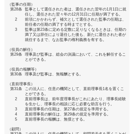
（監事の任期）
第28条
監事として選任された者は、選任された翌年の1月1日に就
任し、選任された翌々年の12月31日に任期が満了する。
2
前項にかかわらず、補欠として選任された監事の任期は、
前任者の任期の満了する時までとする。
3
監事は第23条に定める定数に足りなくなるときは、任期の
満了又は辞任により退任した後も、新たに選任された者が
就任するまで、なお監事の権利義務を有する。
（役員の解任）
第29条
理事及び監事は、総会の決議において、これを解任するこ
とができる。
（役員の報酬等）
第30条
理事及び監事は、無報酬とする。
（直前理事長）
第31条
この法人に、任意の機関として、直前理事長1名を置くこ
とができる。
2
直前理事長は、前年度理事長がこれにあたり、理事長経験
を生かし、理事長の相談に応じ必要な助言を行う。
3
直前理事長の任期は、第27条の規定を準用する。
4
直前理事長の解任は、第29条の規定を準用する。
5
直前理事長の報酬は、無償とする。
（顧問）
第32条
この法人に、任意の機関として、顧問若干名を置くことが