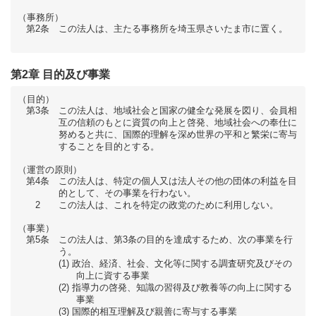
（事務所）
第2条
この法人は、主たる事務所を埼玉県さいたま市に置く。
第2章 目的及び事業
（目的）
第3条
この法人は、地域社会と国家の健全な発展を図り、会員相
互の信頼のもとに資質の向上と啓発、地域社会への奉仕に
努めると共に、国際的理解を深め世界の平和と繁栄に寄与
することを目的とする。
（運営の原則）
第4条
この法人は、特定の個人又は法人その他の団体の利益を目
的として、その事業を行わない。
2
この法人は、これを特定の政党のために利用しない。
（事業）
第5条
この法人は、第3条の目的を達成するため、次の事業を行
う。
政治、経済、社会、文化等に関する調査研究及びその
向上に資する事業
指導力の啓発、知識の習得及び教養等の向上に関する
事業
国際的相互理解及び親善に寄与する事業