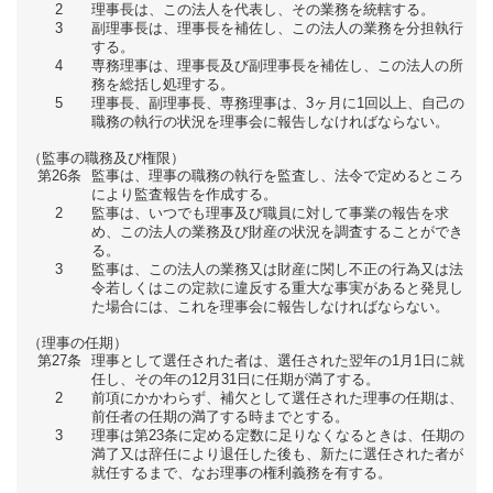
2
理事長は、この法人を代表し、その業務を統轄する。
3
副理事長は、理事長を補佐し、この法人の業務を分担執行
する。
4
専務理事は、理事長及び副理事長を補佐し、この法人の所
務を総括し処理する。
5
理事長、副理事長、専務理事は、3ヶ月に1回以上、自己の
職務の執行の状況を理事会に報告しなければならない。
（監事の職務及び権限）
第26条
監事は、理事の職務の執行を監査し、法令で定めるところ
により監査報告を作成する。
2
監事は、いつでも理事及び職員に対して事業の報告を求
め、この法人の業務及び財産の状況を調査することができ
る。
3
監事は、この法人の業務又は財産に関し不正の行為又は法
令若しくはこの定款に違反する重大な事実があると発見し
た場合には、これを理事会に報告しなければならない。
（理事の任期）
第27条
理事として選任された者は、選任された翌年の1月1日に就
任し、その年の12月31日に任期が満了する。
2
前項にかかわらず、補欠として選任された理事の任期は、
前任者の任期の満了する時までとする。
3
理事は第23条に定める定数に足りなくなるときは、任期の
満了又は辞任により退任した後も、新たに選任された者が
就任するまで、なお理事の権利義務を有する。