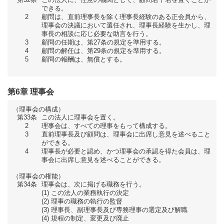
できる。
2
顧問は、直前理事長を除く理事長経験のある正会員から、
理事会の決議において選任され、理事長経験を生かし、理
事長の相談に応じ必要な助言を行う。
3
顧問の任期は、第27条の規定を準用する。
4
顧問の解任は、第29条の規定を準用する。
5
顧問の報酬は、無償とする。
第6章 理事会
（理事会の構成）
第33条
この法人に理事会を置く。
2
理事会は、すべての理事をもって構成する。
3
直前理事長及び顧問は、理事会に出席し意見を述べること
ができる。
4
理事長が必要と認め、かつ理事会の承認を得た会員は、理
事会に出席し意見を述べることができる。
（理事会の権能）
第34条
理事会は、次に掲げる職務を行う。
この法人の業務執行の決定
理事の職務の執行の監督
理事長、副理事長及び専務理事の選定及び解職
規程の制定、変更及び廃止