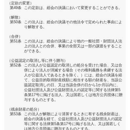
（定款の変更）
第49条
この定款は、総会の決議において変更することができる。
（解散）
第50条
この法人は、総会の決議その他法令で定められた事由によ
り解散する。
（合併）
第51条
この法人は、総会の決議により他の一般社団・財団法人法
上の法人との合併、事業の全部又は一部の譲渡をすること
ができる。
（公益認定の取消し等に伴う贈与）
第52条
この法人が公益認定の取消しの処分を受けた場合、又は合
併により法人が消滅する場合（その権利義務を承継する法
人が公益法人であるときを除く。）には、総会の決議を経
て、公益目的取得財産残額に相当する額の財産を、当該公
益認定取消しの日、又は当該合併の日から1か月以内に、
公益社団法人及び公益財団法人の認定等に関する法律第5
条第17号に掲げる法人、又は国若しくは地方公共団体に贈
与するものとする。
（残余財産の処分）
第53条
この法人が解散により清算するときに有する残余財産は、
総会の決議を経て、公益社団法人及び公益財団法人の認定
等に関する法律第5条第17号に掲げる法人、又は国若しく
は地方公共団体に贈与するものとする。