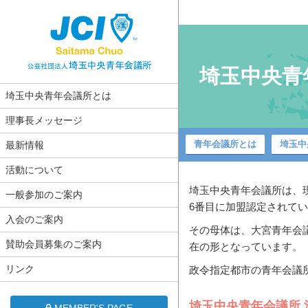
埼玉中央青
埼玉中央青年会議所とは
理事長メッセージ
青年会議所とは
埼玉中
最新情報
活動について
埼玉中央青年会議所は、現
一般参加のご案内
6番目に加盟認定されて
入会のご案内
その母体は、大宮青年会議
賛助会員募集のご案内
在の形となっています。
リンク
政令指定都市の青年会議
埼玉中央青年会議所 
MEMBER'S PAGE