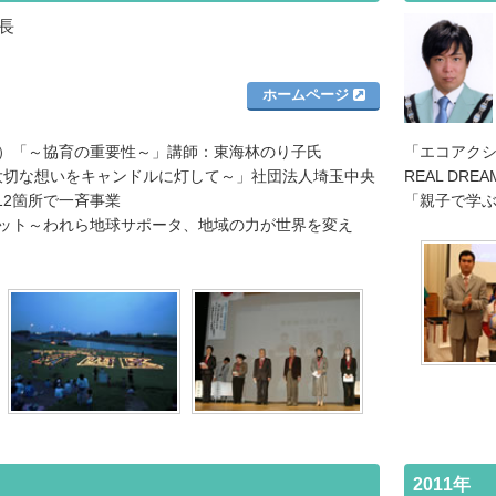
事長
ホームページ
会）「～協育の重要性～」講師：東海林のり子氏
「エコアクシ
～大切な想いをキャンドルに灯して～」社団法人埼玉中央
REAL D
12箇所で一斉事業
「親子で学ぶ
ミット～われら地球サポータ、地域の力が世界を変え
2011年