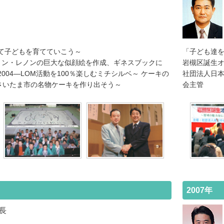
て子どもを育てていこう～
「子ども達を
ョン・レノンの巨大な似顔絵を作成、ギネスブックに
岩槻区誕生
004―LOM活動を100％楽しむミチシルベ～ ケーキの
社団法人日本
～さいたま市の名物ケーキを作り出そう～
会主管
2007年
事長