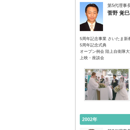
第5代理事
菅野 覚巳
5周年記念事業 さいたま
5周年記念式典
オープン例会 陸上自衛隊
上映・座談会
2002年