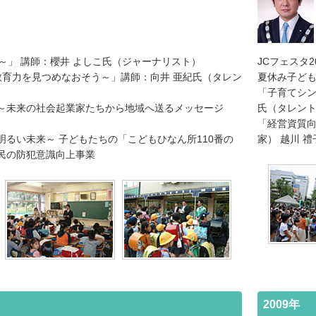
～」 講師：櫻井 よしこ氏（ジャーナリスト）
JCフェスタ
教育力を見つめなおそう～」講師：向井 亜紀氏（タレン
夏休み子ど
「子育てシン
～未来の社会起業家たちから地域へ送るメッセージ
氏（タレント
「経営資質向
るい未来～ 子どもたちの「こどもひなん所110番の
家） 越川 禮
民の防犯意識向上事業
2009年