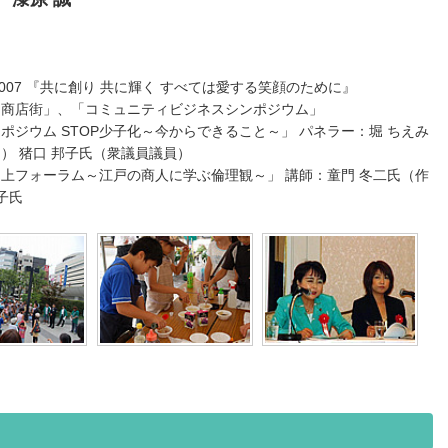
2007 『共に創り 共に輝く すべては愛する笑顔のために』
も商店街」、「コミュニティビジネスシンポジウム」
ポジウム STOP少子化～今からできること～」 パネラー：堀 ちえみ
） 猪口 邦子氏（衆議員議員）
上フォーラム～江戸の商人に学ぶ倫理観～」 講師：童門 冬二氏（作
子氏