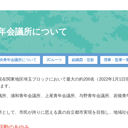
年会議所について
央青年会議所について
JCルーツ
組織図・定款
理事・監事一
在関東地区埼玉ブロックにおいて最大の約200名（2022年1月1
います。
所、浦和青年会議所、上尾青年会議所、与野青年会議所、岩槻青年会議
所として、市民が誇りに思える真の自立都市実現を目指し、地域社
活動のあゆみ