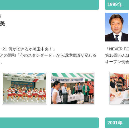
1999年
長
雅美
21 何ができるか埼玉中央！」
「NEVER 
人との調和「心のスタンダード」から環境意識が変わる
第15回わん
2」
オープン例
2001年