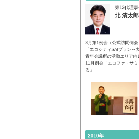
第13代理
北 清太郎
3月第1例会（公式訪問例
「エコシティSAIプラン
青年会議所の活動エリア内
11月例会「エコファ・サ
る」
2010年