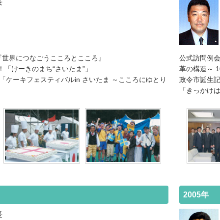
長
AMA 『世界につなごうこころとこころ』
公式訪問例会
！「けーきのまち“さいたま”」
革の構造～ 
「ケーキフェスティバルin さいたま ～こころにゆとり
政令市誕生
「きっかけ
2005年
長