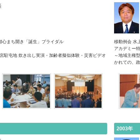
長
新都心まち開き「誕生」ブライダル
移動例会 水
アカデミー特
大宮駐屯地 炊き出し実演・加齢者擬似体験・災害ビデオ
～地域主権
かれての、
2003年