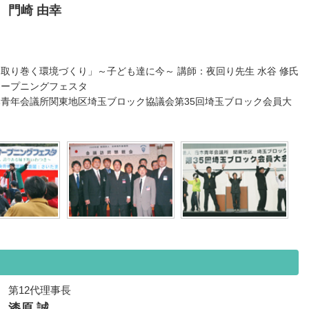
門崎 由幸
取り巻く環境づくり」～子ども達に今～ 講師：夜回り先生 水谷 修氏
オープニングフェスタ
青年会議所関東地区埼玉ブロック協議会第35回埼玉ブロック会員大
第12代理事長
漆原 誠