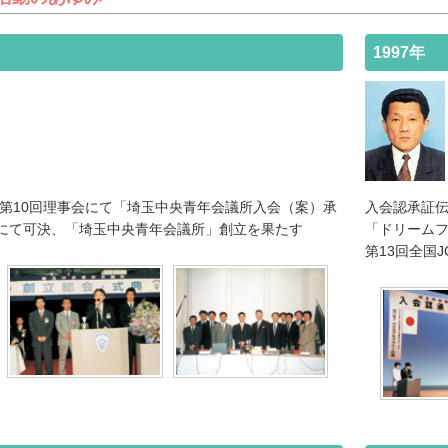
1997年
所第10回理事会にて「埼玉中央青年会議所入会（案）承
入会認承証
にて可決、「埼玉中央青年会議所」創立を果たす
「ドリームフェ
第13回全国