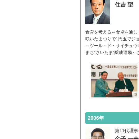
住吉 望
食育を考える～食卓を通し
咲いたまつりで1円玉でジ
～ツール・ド・サイチュウ2
まち“さいたま”醸成運動
2006年
第11代理
金子 一夫