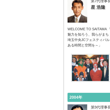
第7代理事
星 浩隆
WELCOME TO SAIT
魅力を知ろう、我らがまち
埼玉中央JCフェスティバル
ある時間と空間を～」
2004年
第9代理事