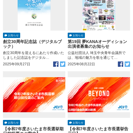
お知らせ
お知らせ
創立30周年記念誌（デジタルブ
第19回 夢KANAオーディション
ック）
出演者募集のお知らせ
創立30周年を迎えるにあたり作成いた
公益社団法人 埼玉中央青年会議所で
しました記念誌をデジタル…
は、地域の魅力を歌を通じて…
2025年09月27日
2025年08月22日
お知らせ
お知らせ
【令和7年度さいたま市長選挙期
【令和7年度さいたま市長選挙告